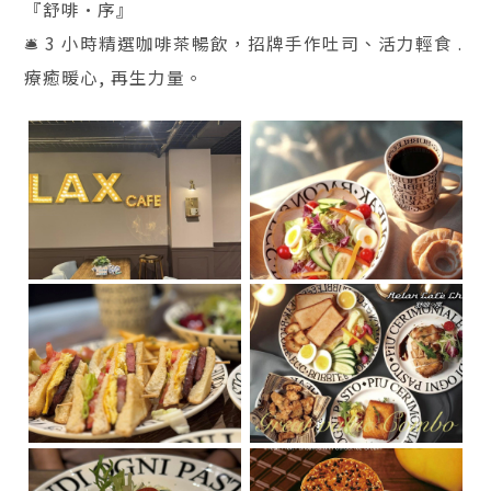
『舒啡·序』
🛎️ 3 小時精選咖啡茶暢飲，招牌手作吐司、活力輕食 .
療癒暖心, 再生力量。