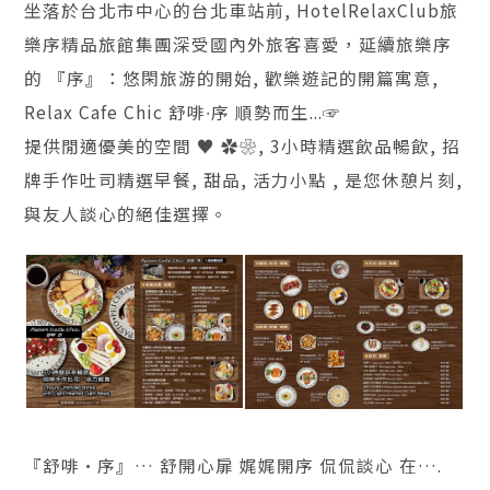
坐落於台北市中心的台北車站前, HotelRelaxClub旅
樂序精品旅館集團深受國內外旅客喜愛，延續旅樂序
的 『序』：悠閑旅游的開始, 歡樂遊記的開篇寓意,
Relax Cafe Chic 舒啡∙序 順勢而生...☞
提供閒適優美的空間 ♥︎ ✿❀, 3小時精選飲品暢飲, 招
牌手作吐司精選早餐, 甜品, 活力小點 , 是您休憩片刻,
與友人談心的絕佳選擇。
『舒啡·序』… 舒開心扉 娓娓開序 侃侃談心 在….