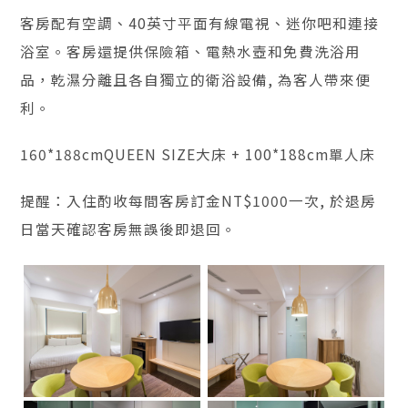
客房配有空調、40英寸平面有線電視、迷你吧和連接
浴室。客房還提供保險箱、電熱水壺和免費洗浴用
品，乾濕分離且各自獨立的衛浴設備, 為客人帶來便
利。
160*188cmQUEEN SIZE大床 + 100*188cm單人床
提醒：入住酌收每間客房訂金NT$1000一次, 於退房
日當天確認客房無誤後即退回。