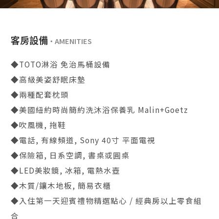
客房設備
◆TOTO淋浴 免治馬桶設備
◆高級美姿舒眠床墊
◆兩種配套枕頭
◆美國紐約時尚簡約洗沐浴保養乳 Malin+Goetz
◆吹風機, 拖鞋
◆電話, 有線頻道, Sony 40寸 平面電視
◆保險箱, 日系空調, 書桌或圓桌
◆LED美妝鏡, 冰箱, 電熱水壺
◆木質/鑲木地板, 簡易衣櫃
◆入住第一天迎賓禮物精選點心 / 經典房以上零食組
合